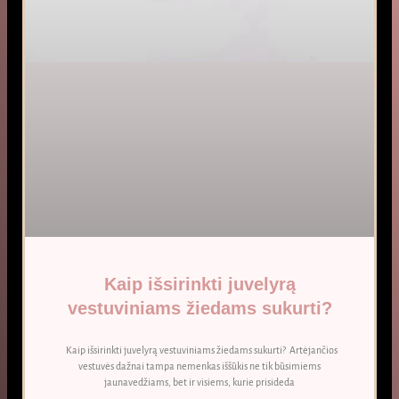
Kaip išsirinkti juvelyrą
vestuviniams žiedams sukurti?
Kaip išsirinkti juvelyrą vestuviniams žiedams sukurti? Artėjančios
vestuvės dažnai tampa nemenkas iššūkis ne tik būsimiems
jaunavedžiams, bet ir visiems, kurie prisideda