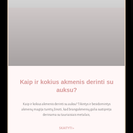
Kaip ir kokius akmenis derinti su
auksu?
Kaip ir kokius akmenis derinti su auksu? Tikintys ir besidomintys
akmenų magija turėtų žinoti, kad brangakmenių galia sustiprėja
derinama su tauriaisiais metalais,
SKAITYTI »