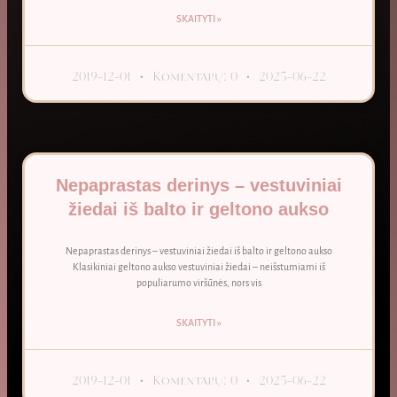
SKAITYTI »
2019-12-01
Komentarų: 0
2025-06-22
Nepaprastas derinys – vestuviniai
žiedai iš balto ir geltono aukso
Nepaprastas derinys – vestuviniai žiedai iš balto ir geltono aukso
Klasikiniai geltono aukso vestuviniai žiedai – neišstumiami iš
populiarumo viršūnės, nors vis
SKAITYTI »
2019-12-01
Komentarų: 0
2025-06-22