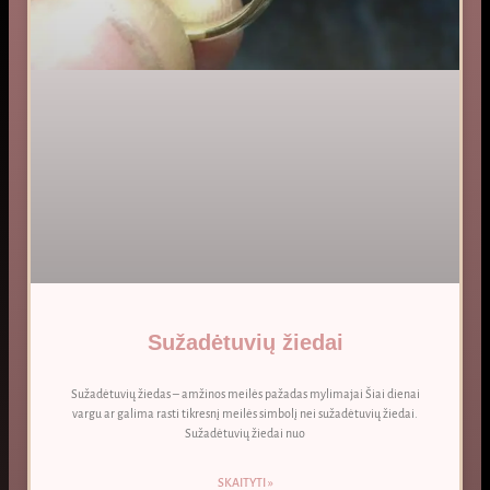
Sužadėtuvių žiedai
Sužadėtuvių žiedas – amžinos meilės pažadas mylimajai Šiai dienai
vargu ar galima rasti tikresnį meilės simbolį nei sužadėtuvių žiedai.
Sužadėtuvių žiedai nuo
SKAITYTI »