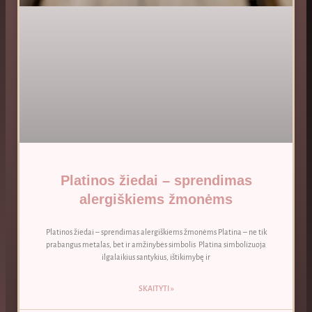
Platinos žiedai – sprendimas
alergiškiems žmonėms
Platinos žiedai – sprendimas alergiškiems žmonėms Platina – ne tik
prabangus metalas, bet ir amžinybės simbolis Platina simbolizuoja
ilgalaikius santykius, ištikimybę ir
SKAITYTI »