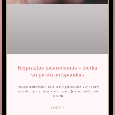
Neįprastas pasirinkimas – žiedai
su pirštų antspaudais
Neįprastas pasirinkimas – žiedai su pirštų antspaudais Vien tik įsigyti
ar užsakyti įprastus žiedus nebėra madinga. Juos jaunavedžiai nori
papuošti
SKAITYTI »