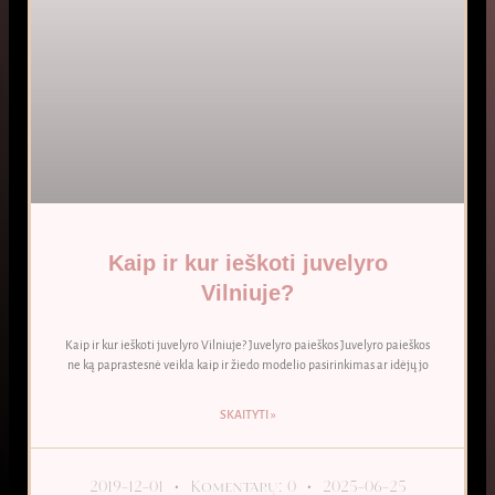
Kaip ir kur ieškoti juvelyro
Vilniuje?
Kaip ir kur ieškoti juvelyro Vilniuje? Juvelyro paieškos Juvelyro paieškos
ne ką paprastesnė veikla kaip ir žiedo modelio pasirinkimas ar idėjų jo
SKAITYTI »
2019-12-01
Komentarų: 0
2025-06-25