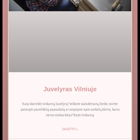
Juvelyras Vilniuje
Kaip išsirinkti tinkamą Juvelyrą? Ieškote sužadėtuvių žiedo, norite
pataisyti paveldėtą papuošalą ar svajojate apie unikalų kūrinį, kurio
neras niekas kitas? Rasti tinkamą
SKAITYTI »