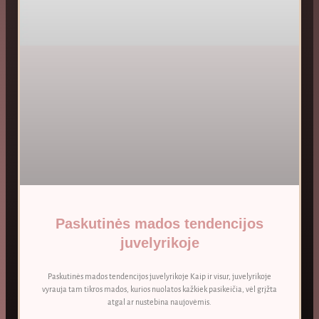
Paskutinės mados tendencijos
juvelyrikoje
Paskutinės mados tendencijos juvelyrikoje Kaip ir visur, juvelyrikoje
vyrauja tam tikros mados, kurios nuolatos kažkiek pasikeičia, vėl grįžta
atgal ar nustebina naujovėmis.