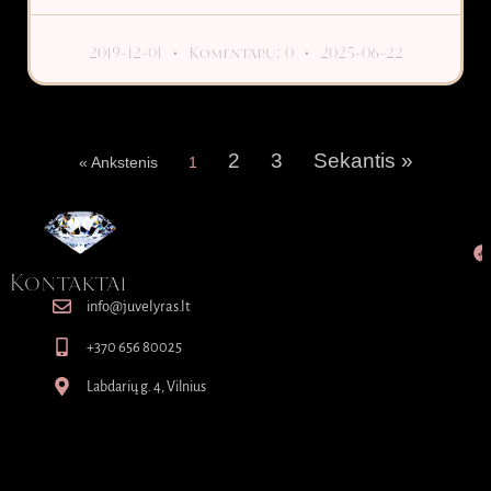
2019-12-01
Komentarų: 0
2025-06-22
2
3
Sekantis »
« Ankstenis
1
Kontaktai
info@juvelyras.lt
+370 656 80025
Labdarių g. 4, Vilnius