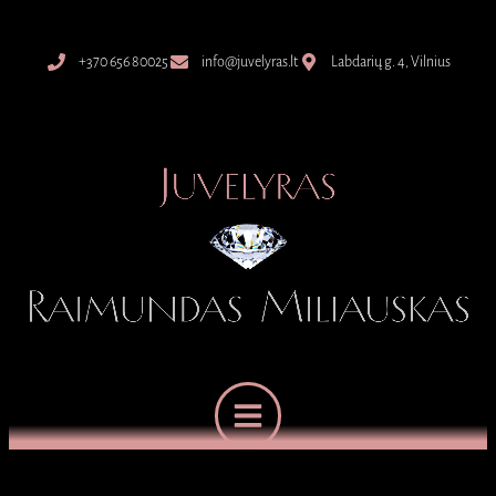
+370 656 80025
info@juvelyras.lt
Labdarių g. 4, Vilnius