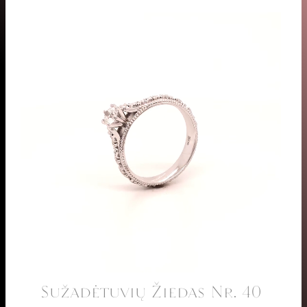
Sužadėtuvių Žiedas Nr. 40