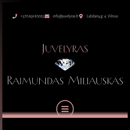
+370 656 80025
info@juvelyras.lt
Labdarių g. 4, Vilnius