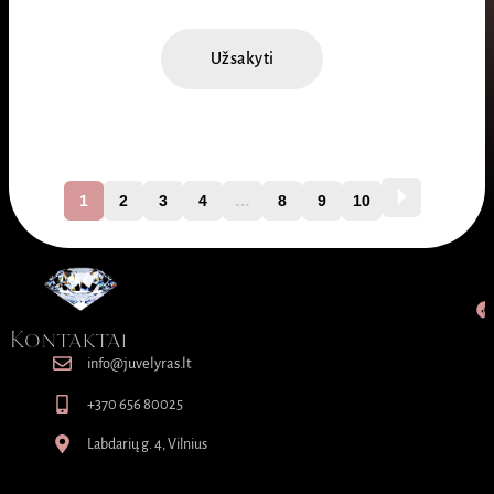
Užsakyti
1
2
3
4
…
8
9
10
Kontaktai
info@juvelyras.lt
+370 656 80025
Labdarių g. 4, Vilnius