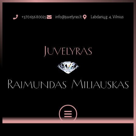
+370 656 80025
info@juvelyras.lt
Labdarių g. 4, Vilnius