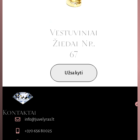
Vestuviniai
Žiedai Nr.
67
Užsakyti
Kontaktai
info@juvelyras.lt
+370 656 80025