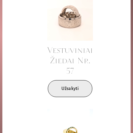
Vestuviniai
Žiedai Nr.
57
Užsakyti