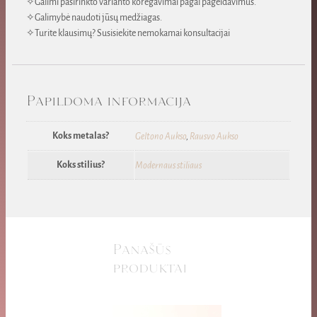
✧Galimi pasirinkto varianto koregavimai pagal pageidavimus.
✧Galimybė naudoti jūsų medžiagas.
✧Turite klausimų? Susisiekite nemokamai konsultacijai
Papildoma informacija
Koks metalas?
Geltono Aukso
,
Rausvo Aukso
Koks stilius?
Modernaus stiliaus
Panašūs
produktai