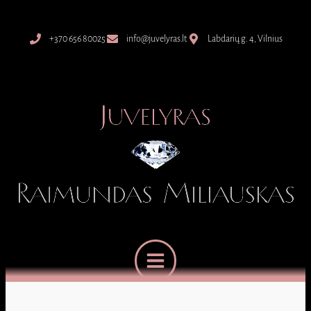
+370 656 80025
info@juvelyras.lt
Labdarių g. 4, Vilnius