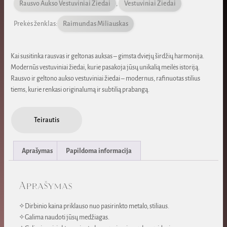
Rausvo Aukso Vestuviniai Žiedai
,
Vestuviniai Žiedai
Prekės ženklas:
Raimundas Miliauskas
Kai susitinka rausvas ir geltonas auksas – gimsta dviejų širdžių harmonija.
Modernūs vestuviniai žiedai, kurie pasakoja jūsų unikalią meilės istoriją.
Rausvo ir geltono aukso vestuviniai žiedai – modernus, rafinuotas stilius
tiems, kurie renkasi originalumą ir subtilią prabangą.
Teirautis
Aprašymas
Papildoma informacija
Aprašymas
✧Dirbinio kaina priklauso nuo pasirinkto metalo, stiliaus.
✧Galima naudoti jūsų medžiagas.