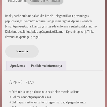
Prekės ženklas:
Raimundas Miliauskas
Rankų darbo auksinė pakabuko širdelė – elegantiškas ir prasmingas
papuošalas, kurio centre žėri išraiškingas smaragdas. Aplink jį – subtili
briliantų inkrustacija, kuri paryškina širdelės formą ir suteikia išskirtinumo.
Kiekviena detalė liudija kruopštų meistriškumą ir išgrynintą skonį. Tinka
dovanai ar ypatingai progai.
Teirautis
Aprašymas
Papildoma informacija
Aprašymas
✧Dirbinio kaina priklauso nuo pasirinkto metalo, stiliaus.
✧Galima naudoti jūsų medžiagas.
✧Galimi pasirinkto varianto koregavimai pagal pageidavimus.