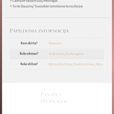
✧Galimybė naudoti jūsų medžiagas.
✧Turite klausimų? Susisiekite nemokamai konsultacijai
Papildoma informacija
Kam skirta?
Moterims
Koks akmuo?
Su Briliantu
,
Su smaragdais
Koks stilius?
Bohemiško stiliaus
,
Klasikinio stiliaus
,
Retro
Panašūs
produktai