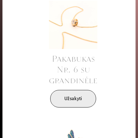
Pakabukas
Nr. 6 su
grandinėle
Užsakyti