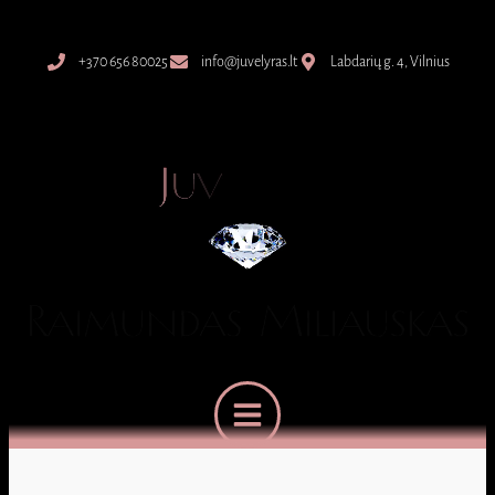
+370 656 80025
info@juvelyras.lt
Labdarių g. 4, Vilnius