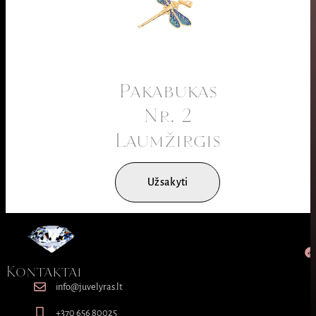
Pakabukas
Nr. 2
Laumžirgis
Užsakyti
Kontaktai
info@juvelyras.lt
+370 656 80025