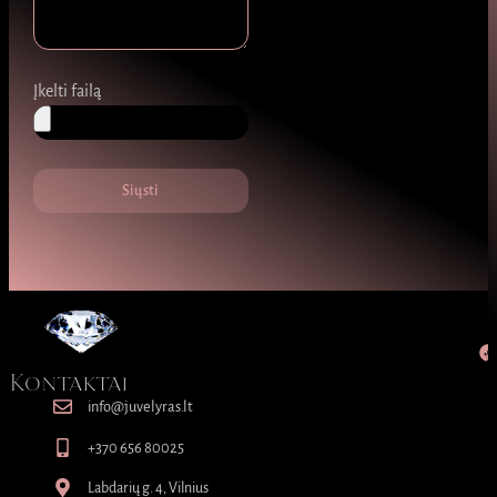
Įkelti failą
Siųsti
Kontaktai
info@juvelyras.lt
+370 656 80025
Labdarių g. 4, Vilnius