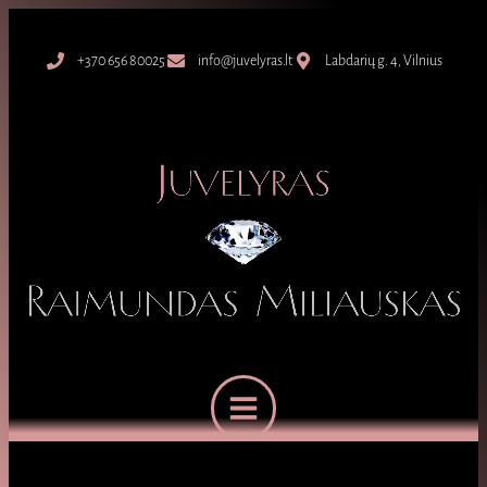
+370 656 80025
info@juvelyras.lt
Labdarių g. 4, Vilnius