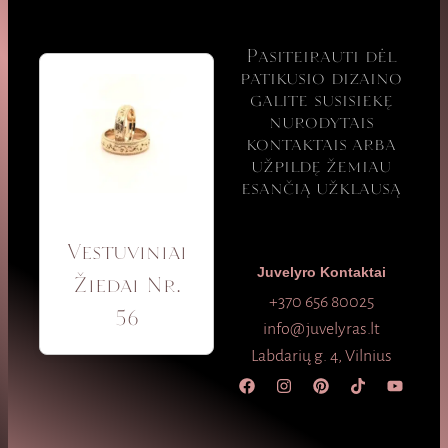
Pasiteirauti dėl
patikusio dizaino
galite susisiekę
nurodytais
kontaktais arba
užpildę žemiau
esančią užklausą
Vestuviniai
Juvelyro Kontaktai
Žiedai Nr.
+370 656 80025
56
info@juvelyras.lt
Labdarių g. 4, Vilnius